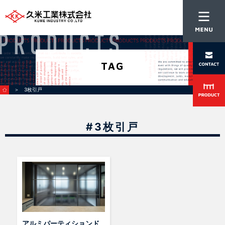
TAG
＞ 3枚引戸
#3枚引戸
アルミパーティションド