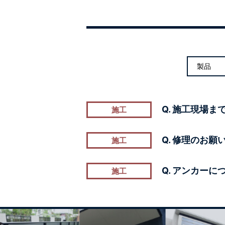
Q. 施工現場
施工
Q. 修理のお
施工
Q. アンカー
施工