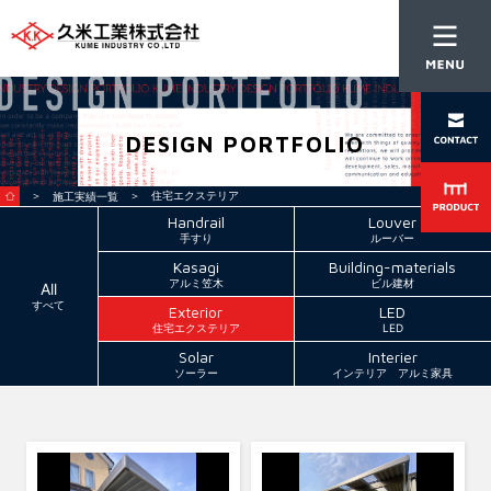
DESIGN PORTFOLIO
＞
＞ 住宅エクステリア
施工実績一覧
Handrail
Louver
手すり
ルーバー
Kasagi
Building-materials
アルミ笠木
ビル建材
All
すべて
Exterior
LED
住宅エクステリア
LED
Solar
Interier
ソーラー
インテリア アルミ家具