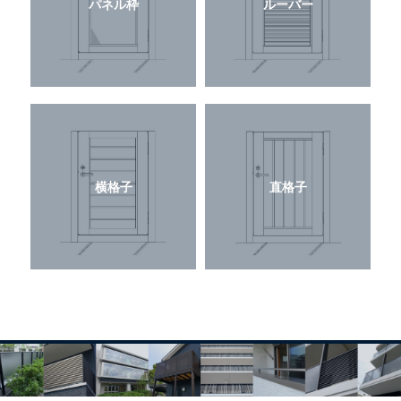
パネル枠
ルーバー
横格子
直格子