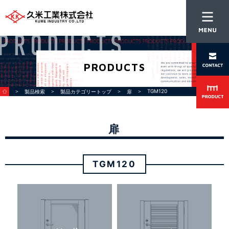
PRODUCTS
＞
＞
＞
＞ TGM120
製品検索
製品カテゴリートップ
扉
扉
TGM120