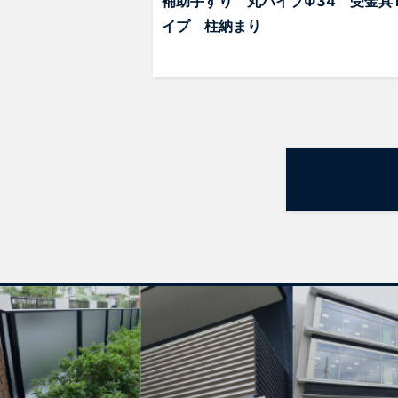
補助手すり 丸パイプΦ34 受金具
イプ 柱納まり