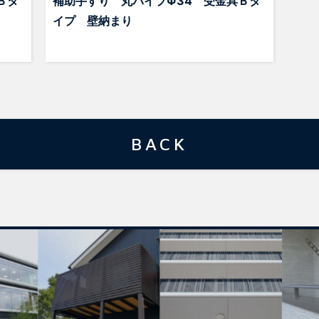
Ｂタ
補助手すり 丸パイプΦ34 受金具Ｂタ
イプ 壁納まり
BACK