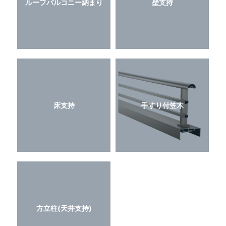
ルーフバルコニー納まり
壁支持
床支持
手すり付笠木
方立柱(天井支持)