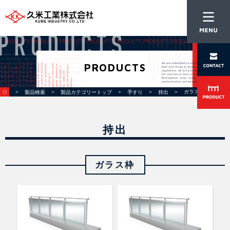
PRODUCTS
＞
＞
＞
＞
＞ ガラス枠
製品検索
製品カテゴリートップ
手すり
持出
持出
ガラス枠