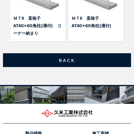
ＭＴⅡ 直格子
ＭＴⅡ 直格子
AT40x60角柱(溝付) コ
AT40x60角柱(溝付)
ーナー納まり
BACK
製品情報
施工実績