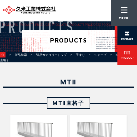
PRODUCTS
＞
＞
＞
＞
＞
＞ MTⅡ
製品検索
製品カテゴリートップ
手すり
シャープ
MTⅡ
直格子
MTⅡ
MTⅡ直格子