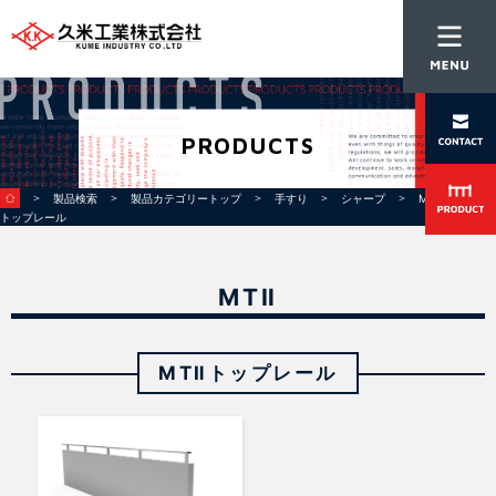
PRODUCTS
＞
＞
＞
＞
＞
＞ MTⅡ
製品検索
製品カテゴリートップ
手すり
シャープ
MTⅡ
トップレール
MTⅡ
MTⅡトップレール