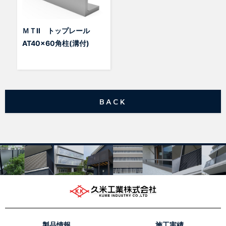
ＭＴⅡ トップレール
AT40x60角柱(溝付)
BACK
製品情報
施工実績