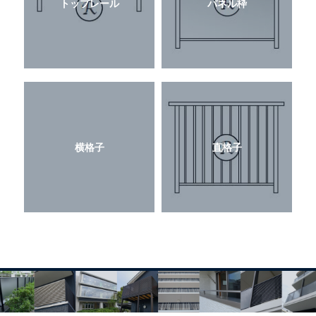
トップレール
パネル枠
横格子
直格子