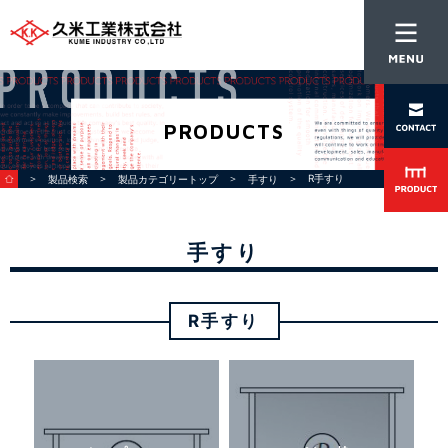
PRODUCTS
＞
＞
＞
＞ R手すり
製品検索
製品カテゴリートップ
手すり
手すり
R手すり