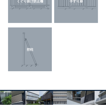
くぐり抜け防止柵
手すり扉
控柱