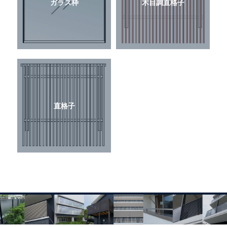
ガラス枠
木目調直格子
直格子