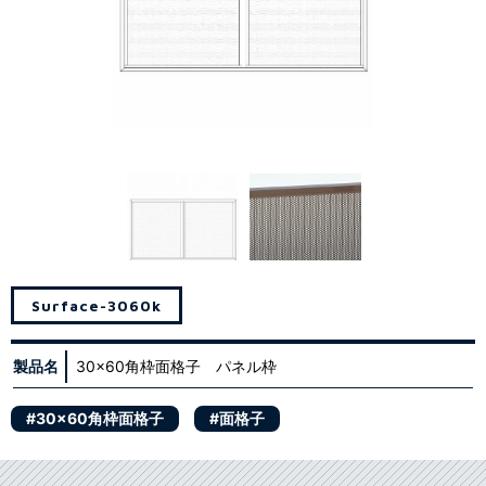
Surface-3060k
製品名
30×60角枠面格子 パネル枠
#30×60角枠面格子
#面格子