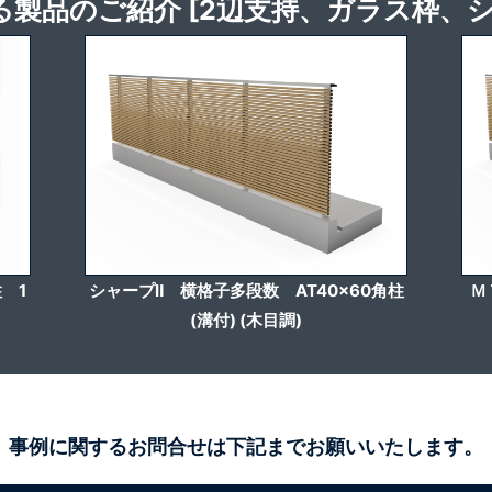
る製品のご紹介 [2辺支持、ガラス枠、シ
 1
シャープⅡ 横格子多段数 AT40x60角柱
Ｍ
(溝付) (木目調)
事例に関するお問合せは下記までお願いいたします。