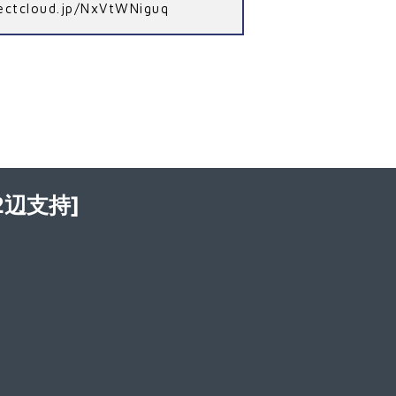
irectcloud.jp/NxVtWNiguq
辺支持]