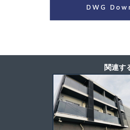
DWG Dow
関連す