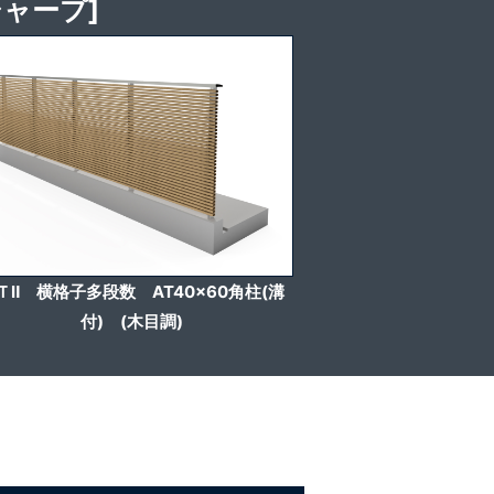
ャープ]
ＴⅡ 横格子多段数 AT40x60角柱(溝
付) (木目調)