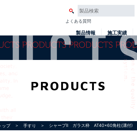
よくある質問
製品情報
施工実績
PRODUCTS
＞
＞ シャープⅡ ガラス枠 AT40x60角柱(溝付)
トップ
手すり