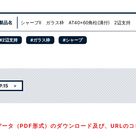
製品名
シャープⅡ ガラス枠 AT40x60角柱(溝付) 2辺支持
#2辺支持
#ガラス枠
#シャープ
.15 ＞
データ（PDF形式）のダウンロード及び、URLの