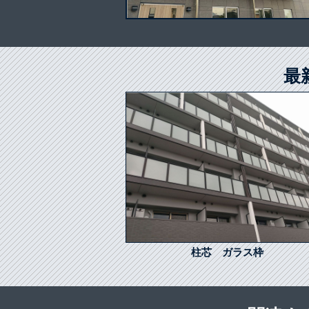
最
柱芯 ガラス枠