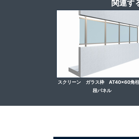
関連す
スクリーン ガラス枠 AT40x60角柱
段パネル