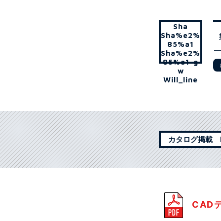
Sha
Sha%e2%
85%a1
Sha%e2%
85%a1-g
w
Will_line
カタログ掲載 P
CAD