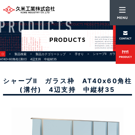
PRODUCTS
＞
＞
＞
＞ シャープⅡ ガラス枠
製品検索
製品カテゴリートップ
手すり
AT40x60角柱(溝付) 4辺支持 中縦材35
シャープⅡ ガラス枠 AT40x60角柱
(溝付) 4辺支持 中縦材35