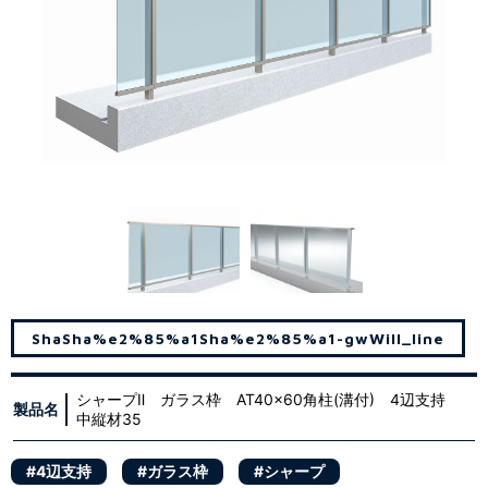
Sha
Sha%e2%85%a1
Sha%e2%85%a1-gw
Will_line
シャープⅡ ガラス枠 AT40x60角柱(溝付) 4辺支持
製品名
中縦材35
#4辺支持
#ガラス枠
#シャープ