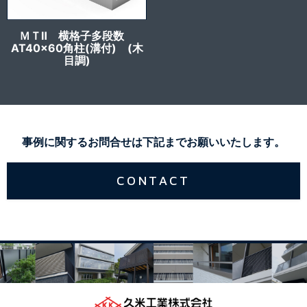
ＭＴⅡ 横格子多段数
AT40x60角柱(溝付) (木
目調)
事例に関するお問合せは下記までお願いいたします。
CONTACT