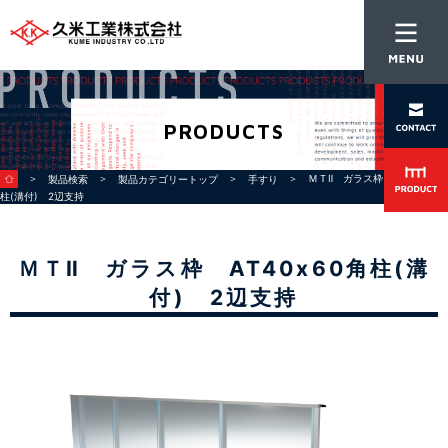
PRODUCTS
＞
＞
＞
＞ ＭＴⅡ ガラス枠 AT40x60角
製品検索
製品カテゴリートップ
手すり
柱(溝付) 2辺支持
ＭＴⅡ ガラス枠 AT40x60角柱(溝
付) 2辺支持