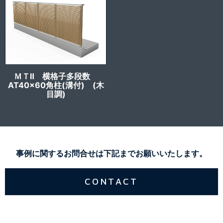
ＭＴⅡ 横格子多段数
AT40x60角柱(溝付) (木
目調)
事例に関するお問合せは下記までお願いいたします。
CONTACT