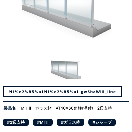
Mt%e2%85%a1
Mt%e2%85%a1-gw
Sha
Will_line
製品名
ＭＴⅡ ガラス枠 AT40x60角柱(溝付) 2辺支持
#2辺支持
#MTⅡ
#ガラス枠
#シャープ