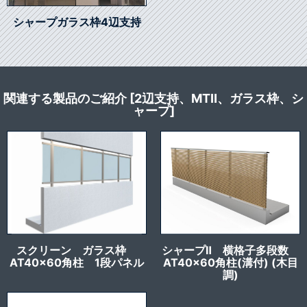
シャープガラス枠4辺支持
関連する製品のご紹介 [2辺支持、MTⅡ、ガラス枠、シ
ャープ]
スクリーン ガラス枠
シャープⅡ 横格子多段数
AT40x60角柱 1段パネル
AT40x60角柱(溝付) (木目
調)