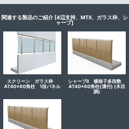
関連する製品のご紹介 [4辺支持、MTⅡ、ガラス枠、シ
ャープ]
スクリーン ガラス枠
シャープⅡ 横格子多段数
AT40x60角柱 1段パネル
AT40x60角柱(溝付) (木目
調)