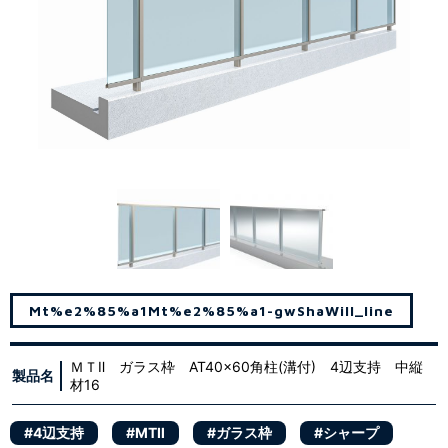
Mt%e2%85%a1
Mt%e2%85%a1-gw
Sha
Will_line
ＭＴⅡ ガラス枠 AT40x60角柱(溝付) 4辺支持 中縦
製品名
材16
#4辺支持
#MTⅡ
#ガラス枠
#シャープ