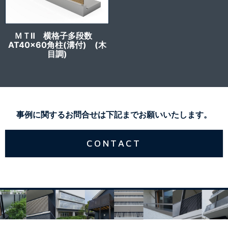
ＭＴⅡ 横格子多段数
AT40x60角柱(溝付) (木
目調)
事例に関するお問合せは下記までお願いいたします。
CONTACT