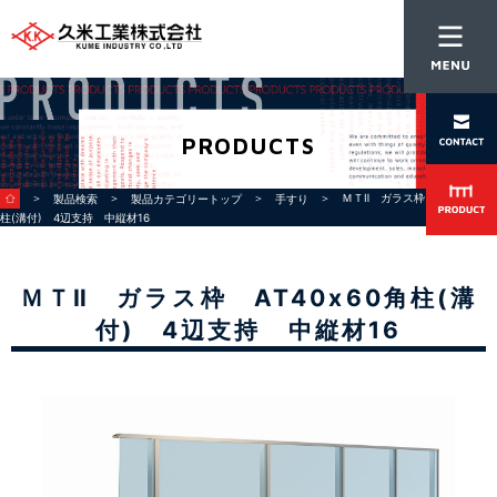
PRODUCTS
＞
＞
＞
＞ ＭＴⅡ ガラス枠 AT40x60角
製品検索
製品カテゴリートップ
手すり
柱(溝付) 4辺支持 中縦材16
ＭＴⅡ ガラス枠 AT40x60角柱(溝
付) 4辺支持 中縦材16