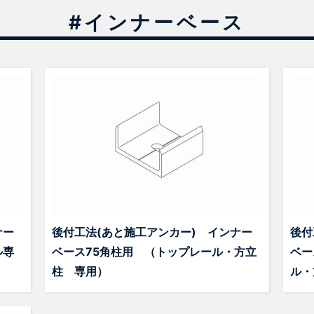
#インナーベース
ナー
後付工法(あと施工アンカー) インナー
後付
ル専
ベース75角柱用 （トップレール・方立
ベー
柱 専用）
ル・