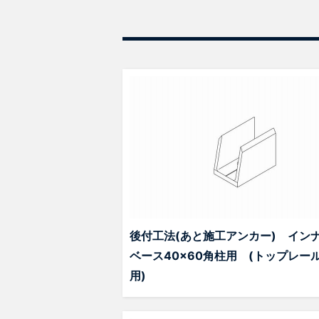
後付工法(あと施工アンカー) イン
ベース40×60角柱用 (トップレー
用)