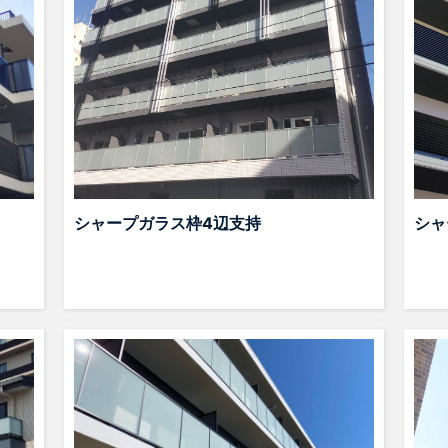
シャープガラス枠4辺支持
シャ