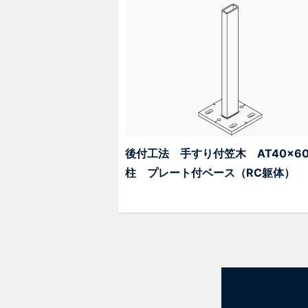
後付工法 手すり付笠木 AT40x6
柱 プレート付ベース（RC躯体）