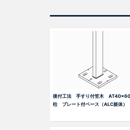
後付工法 手すり付笠木 AT40x6
柱 プレート付ベース（ALC躯体）