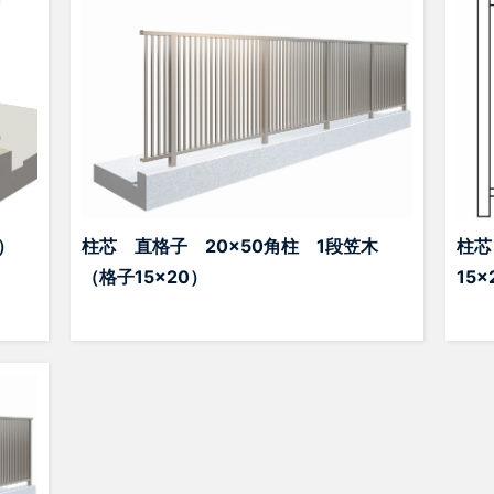
）
柱芯 直格子 20×50角柱 1段笠木
柱芯
（格子15×20）
15×