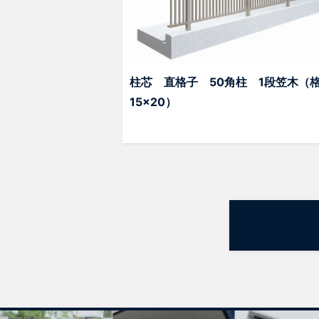
柱芯 直格子 50角柱 1段笠木（
15×20）