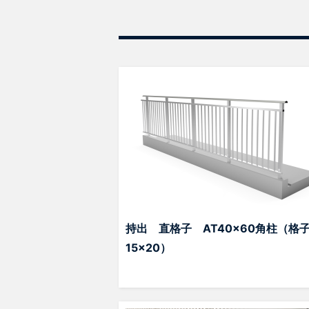
持出 直格子 AT40x60角柱（格
15×20）