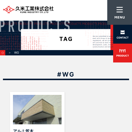
TAG
＞ WG
#WG
アルミ笠木