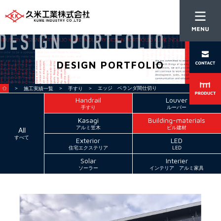
DESIGN PORTFOLIO
＞
＞
＞ エッジ ベランダ間仕切り
施工実績一覧
手すり
Handrail
Louver
手すり
ルーバー
Kasagi
Building-materials
アルミ笠木
ビル建材
All
すべて
Exterior
LED
住宅エクステリア
LED
Solar
Interier
ソーラー
インテリア アルミ家具