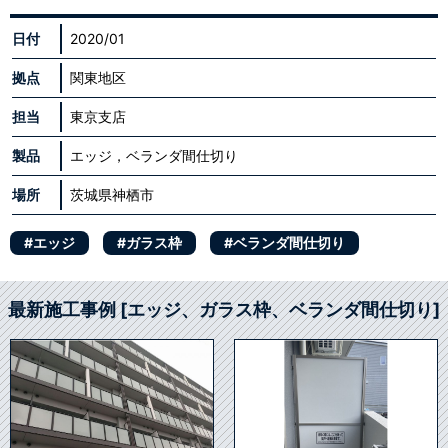
日付
2020/01
拠点
関東地区
担当
東京支店
製品
エッジ，ベランダ間仕切り
場所
茨城県神栖市
#エッジ
#ガラス枠
#ベランダ間仕切り
最新施工事例 [エッジ、ガラス枠、ベランダ間仕切り]