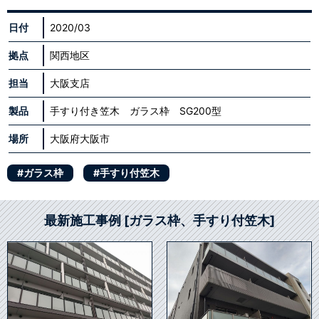
日付
2020/03
拠点
関西地区
担当
大阪支店
製品
手すり付き笠木 ガラス枠 SG200型
場所
大阪府大阪市
#ガラス枠
#手すり付笠木
最新施工事例 [ガラス枠、手すり付笠木]