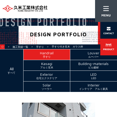
DESIGN PORTFOLIO
＞
＞
＞ 手すり付き笠木 ガラス枠
施工実績一覧
手すり
Handrail
Louver
手すり
ルーバー
Kasagi
Building-materials
アルミ笠木
ビル建材
All
すべて
Exterior
LED
住宅エクステリア
LED
Solar
Interier
ソーラー
インテリア アルミ家具