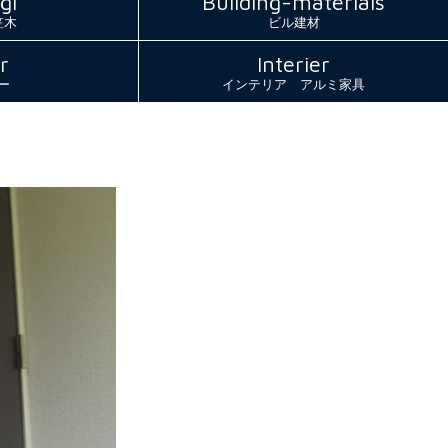
gi
Building-materials
笠木
ビル建材
r
Interier
ー
インテリア アルミ家具