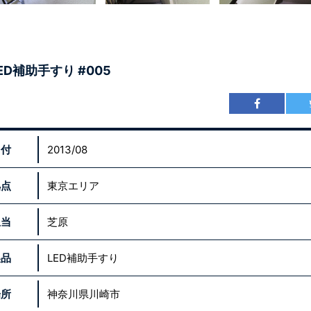
ED補助手すり #005
日付
2013/08
拠点
東京エリア
担当
芝原
製品
LED補助手すり
場所
神奈川県川崎市