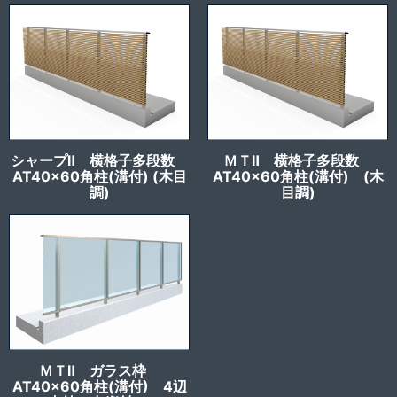
シャープⅡ 横格子多段数
ＭＴⅡ 横格子多段数
AT40x60角柱(溝付) (木目
AT40x60角柱(溝付) (木
調)
目調)
ＭＴⅡ ガラス枠
AT40x60角柱(溝付) 4辺