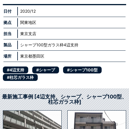
日付
2020/12
拠点
関東地区
担当
東京支店
製品
シャープ100型ガラス枠4辺支持
場所
東京都墨田区
#4辺支持
#シャープ
#シャープ100型
#柱芯ガラス枠
最新施工事例 [4辺支持、シャープ、シャープ100型、
柱芯ガラス枠]