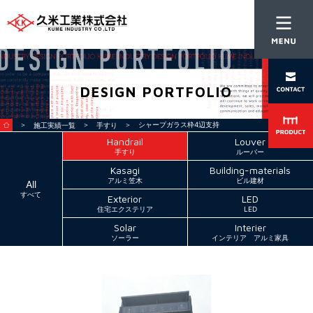
DESIGN PORTFOLIO
＞
＞
＞ シャープガラス枠4辺支持
施工実績一覧
手すり
Handrail
Louver
手すり
ルーバー
Kasagi
Building-materials
アルミ笠木
ビル建材
All
すべて
Exterior
LED
住宅エクステリア
LED
Solar
Interier
ソーラー
インテリア アルミ家具