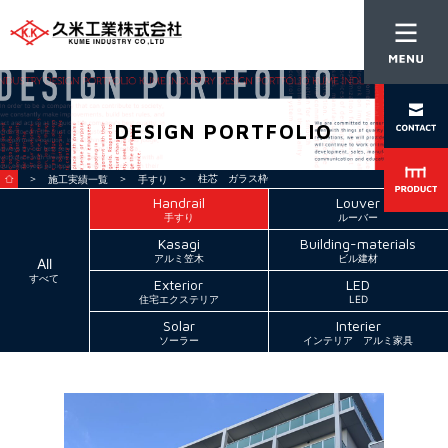
DESIGN PORTFOLIO
＞
＞
＞ 柱芯 ガラス枠
施工実績一覧
手すり
Handrail
Louver
手すり
ルーバー
Kasagi
Building-materials
アルミ笠木
ビル建材
All
すべて
Exterior
LED
住宅エクステリア
LED
Solar
Interier
ソーラー
インテリア アルミ家具