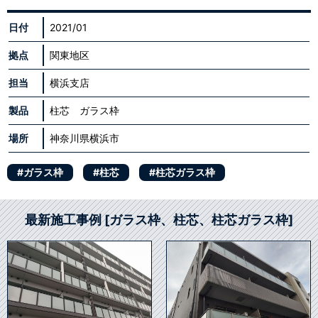
日付
2021/01
拠点
関東地区
担当
横浜支店
製品
柱芯 ガラス枠
場所
神奈川県横浜市
#ガラス枠
#柱芯
#柱芯ガラス枠
最新施工事例 [ガラス枠、柱芯、柱芯ガラス枠]