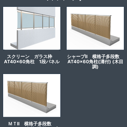
スクリーン ガラス枠
シャープⅡ 横格子多段数
AT40x60角柱 1段パネル
AT40x60角柱(溝付) (木目
調)
ＭＴⅡ 横格子多段数