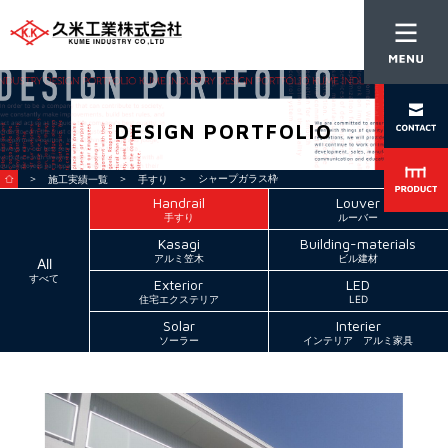
DESIGN PORTFOLIO
＞
＞
＞ シャープガラス枠
施工実績一覧
手すり
Handrail
Louver
手すり
ルーバー
Kasagi
Building-materials
アルミ笠木
ビル建材
All
すべて
Exterior
LED
住宅エクステリア
LED
Solar
Interier
ソーラー
インテリア アルミ家具