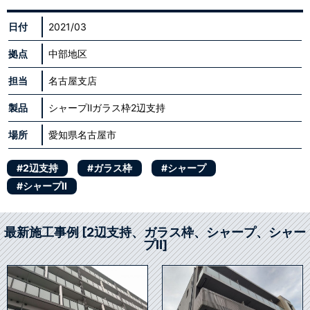
日付
2021/03
拠点
中部地区
担当
名古屋支店
製品
シャープⅡガラス枠2辺支持
場所
愛知県名古屋市
#2辺支持
#ガラス枠
#シャープ
#シャープⅡ
最新施工事例 [2辺支持、ガラス枠、シャープ、シャー
プⅡ]