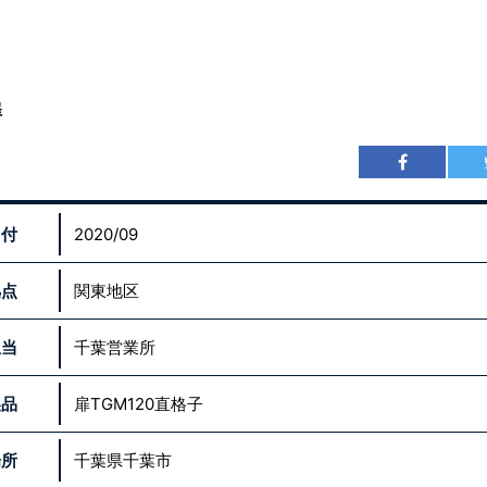
扉
日付
2020/09
拠点
関東地区
担当
千葉営業所
製品
扉TGM120直格子
場所
千葉県千葉市