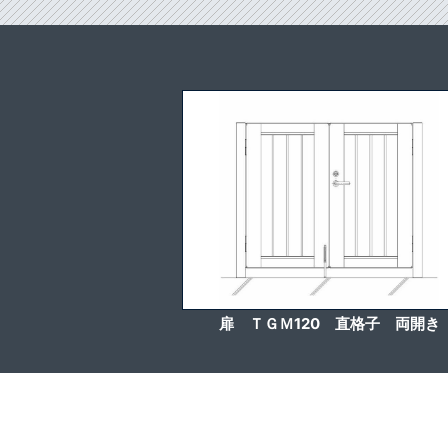
扉 ＴＧＭ120 直格子 両開き