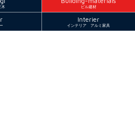
gi
Building-materials
笠木
ビル建材
r
Interier
ー
インテリア アルミ家具