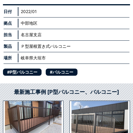
日付
2022/01
拠点
中部地区
担当
名古屋支店
製品
Ｐ型屋根置き式バルコニー
場所
岐阜県大垣市
#P型バルコニー
#バルコニー
最新施工事例 [P型バルコニー、バルコニー]