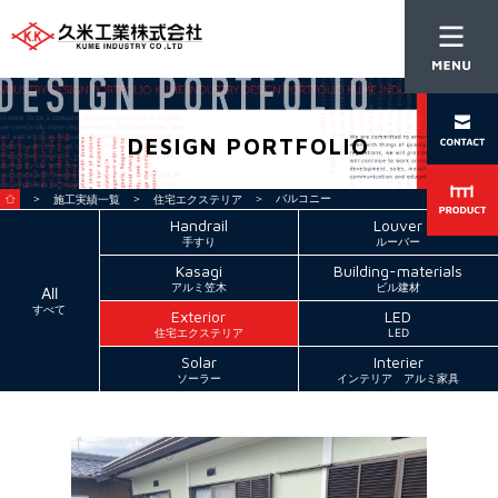
DESIGN PORTFOLIO
＞
＞
＞ バルコニー
施工実績一覧
住宅エクステリア
Handrail
Louver
手すり
ルーバー
Kasagi
Building-materials
アルミ笠木
ビル建材
All
すべて
Exterior
LED
住宅エクステリア
LED
Solar
Interier
ソーラー
インテリア アルミ家具