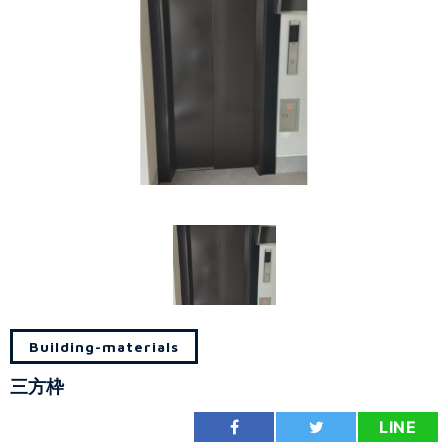
Building-materials
三方枠
LINE