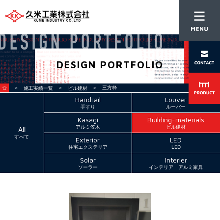
DESIGN PORTFOLIO
＞
＞
＞ 三方枠
施工実績一覧
ビル建材
Handrail
Louver
手すり
ルーバー
Kasagi
Building-materials
アルミ笠木
ビル建材
All
すべて
Exterior
LED
住宅エクステリア
LED
Solar
Interier
ソーラー
インテリア アルミ家具