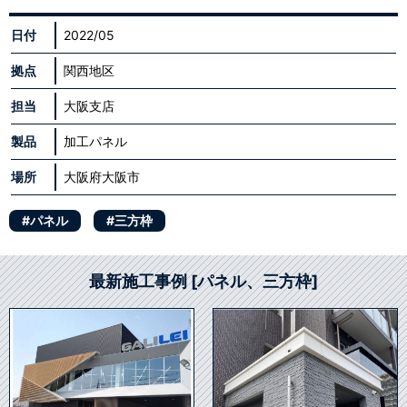
日付
2022/05
拠点
関西地区
担当
大阪支店
製品
加工パネル
場所
大阪府大阪市
#パネル
#三方枠
最新施工事例 [パネル、三方枠]