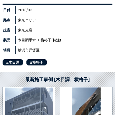
日付
2013/03
拠点
東京エリア
担当
東京支店
製品
木目調手すり 横格子(特注)
場所
横浜市戸塚区
#木目調
#横格子
最新施工事例 [木目調、横格子]