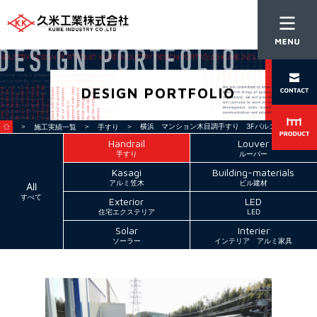
DESIGN PORTFOLIO
＞
＞
＞ 横浜 マンション木目調手すり 3Fバルコニー
施工実績一覧
手すり
Handrail
Louver
手すり
ルーバー
Kasagi
Building-materials
アルミ笠木
ビル建材
All
すべて
Exterior
LED
住宅エクステリア
LED
Solar
Interier
ソーラー
インテリア アルミ家具