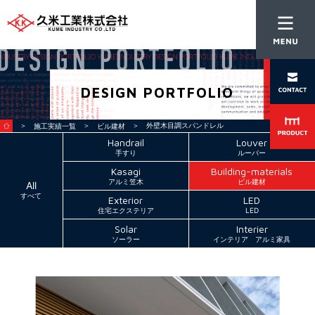
DESIGN PORTFOLIO
＞
＞
＞ 外壁木目調スパンドレル
施工実績一覧
ビル建材
Handrail
Louver
手すり
ルーバー
Kasagi
Building-materials
アルミ笠木
ビル建材
All
すべて
Exterior
LED
住宅エクステリア
LED
Solar
Interier
ソーラー
インテリア アルミ家具