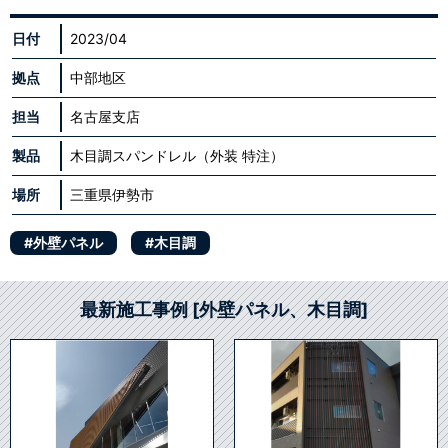
日付
2023/04
拠点
中部地区
担当
名古屋支店
製品
木目調スパンドレル（外装 特注）
場所
三重県伊勢市
#外壁パネル
#木目調
最新施工事例 [外壁パネル、木目調]