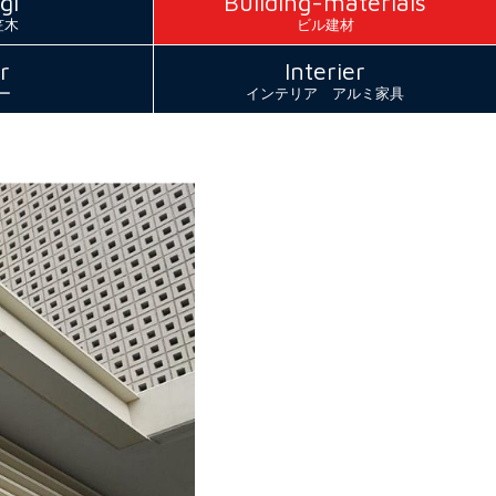
gi
Building-materials
笠木
ビル建材
r
Interier
ー
インテリア アルミ家具