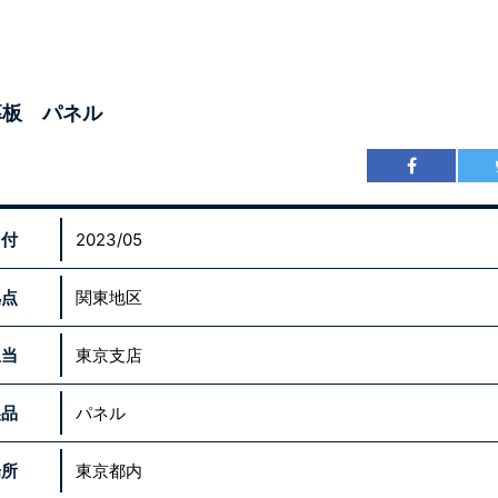
幕板 パネル
日付
2023/05
拠点
関東地区
担当
東京支店
製品
パネル
場所
東京都内