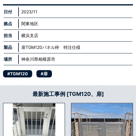
日付
2023/11
拠点
関東地区
担当
横浜支店
製品
扉TGM120パネル枠 特注仕様
場所
神奈川県相模原市
#TGM120
#扉
最新施工事例 [TGM120、扉]