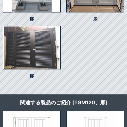
扉
扉
扉
関連する製品のご紹介 [TGM120、扉]