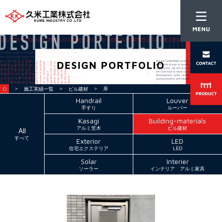
DESIGN PORTFOLIO
＞
＞
＞ 扉
施工実績一覧
ビル建材
Handrail
Louver
手すり
ルーバー
Kasagi
Building-materials
アルミ笠木
ビル建材
All
すべて
Exterior
LED
住宅エクステリア
LED
Solar
Interier
ソーラー
インテリア アルミ家具