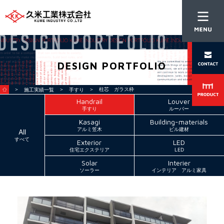
DESIGN PORTFOLIO
＞
＞
＞ 柱芯 ガラス枠
施工実績一覧
手すり
Handrail
Louver
手すり
ルーバー
Kasagi
Building-materials
アルミ笠木
ビル建材
All
すべて
Exterior
LED
住宅エクステリア
LED
Solar
Interier
ソーラー
インテリア アルミ家具