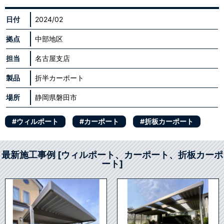
日付
2024/02
拠点
中部地区
担当
名古屋支店
製品
折半カーポート
場所
静岡県磐田市
#ウィルポート
#カーポート
#折板カーポート
最新施工事例 [ウィルポート、カーポート、折板カーポ
ート]