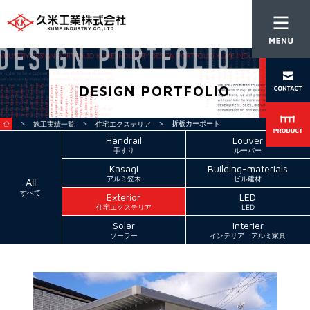
DESIGN PORTFOLIO
＞
＞
＞ 折板カーポート
施工実績一覧
住宅エクステリア
Handrail
Louver
手すり
ルーバー
Kasagi
Building-materials
アルミ笠木
ビル建材
All
すべて
Exterior
LED
住宅エクステリア
LED
Solar
Interier
ソーラー
インテリア アルミ家具