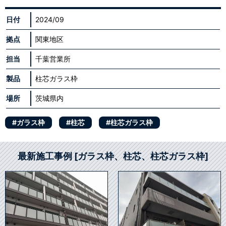
日付
2024/09
拠点
関東地区
担当
千葉営業所
製品
柱芯ガラス枠
場所
茨城県内
#ガラス枠
#柱芯
#柱芯ガラス枠
最新施工事例 [ガラス枠、柱芯、柱芯ガラス枠]