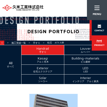
DESIGN PORTFOLIO
＞
＞
＞ 柱芯 ガラス枠
施工実績一覧
手すり
Handrail
Louver
手すり
ルーバー
Kasagi
Building-materials
アルミ笠木
ビル建材
All
すべて
Exterior
LED
住宅エクステリア
LED
Solar
Interier
ソーラー
インテリア アルミ家具