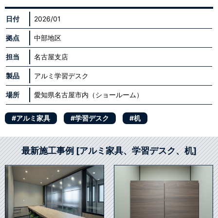
日付
2026/01
拠点
中部地区
担当
名古屋支店
製品
アルミ学習デスク
場所
愛知県名古屋市内（ショールーム）
#アルミ家具
#学習デスク
#机
最新施工事例 [アルミ家具、学習デスク、机]