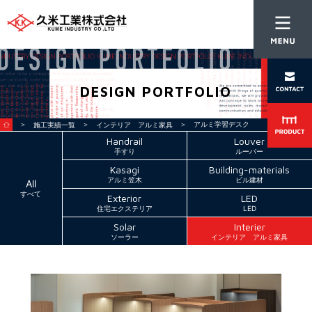
DESIGN PORTFOLIO
＞
＞
＞ アルミ学習デスク
施工実績一覧
インテリア アルミ家具
Handrail
Louver
手すり
ルーバー
Kasagi
Building-materials
アルミ笠木
ビル建材
All
すべて
Exterior
LED
住宅エクステリア
LED
Solar
Interier
ソーラー
インテリア アルミ家具