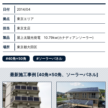
日付
2014/04
拠点
東京エリア
担当
東京支店
製品
屋上太陽光発電 10.79kw(カナディアンソーラー)
場所
東京都大田区
#40角×50角
#ソーラーパネル
最新施工事例 [40角×50角、ソーラーパネル]