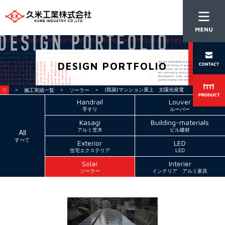
DESIGN PORTFOLIO
＞
＞
＞ (既築)マンション屋上 太陽光発電
施工実績一覧
ソーラー
Handrail
Louver
手すり
ルーバー
Kasagi
Building-materials
アルミ笠木
ビル建材
All
すべて
Exterior
LED
住宅エクステリア
LED
Solar
Interier
ソーラー
インテリア アルミ家具