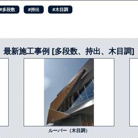
#多段数
#持出
#木目調
最新施工事例 [多段数、持出、木目調]
ルーバー（木目調）