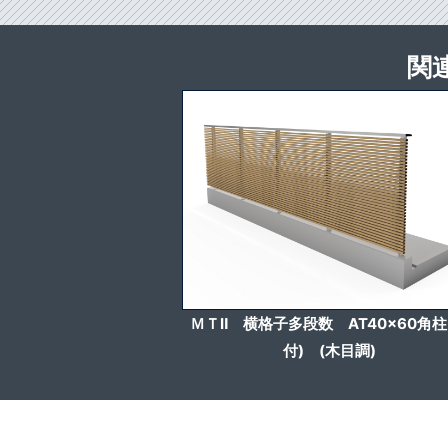
関
ＭＴⅡ 横格子多段数 AT40x60角柱
付) (木目調)