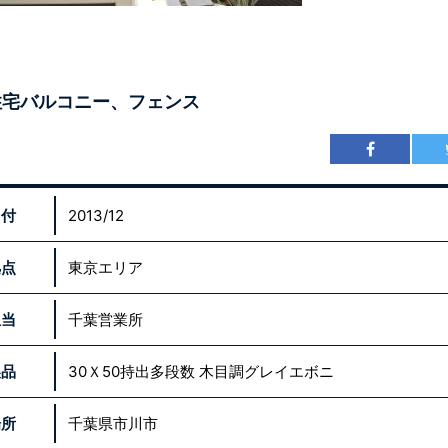
住宅バルコニー、フェンス
日付
2013/12
拠点
東京エリア
担当
千葉営業所
製品
30Ｘ50持出多段数 木目調グレイエボニ
場所
千葉県市川市