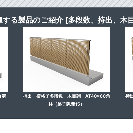
連する製品のご紹介 [多段数、持出、木目
(溝
持出 横格子多段数 木目調 AT40x60角
持
柱（格子隙間15）