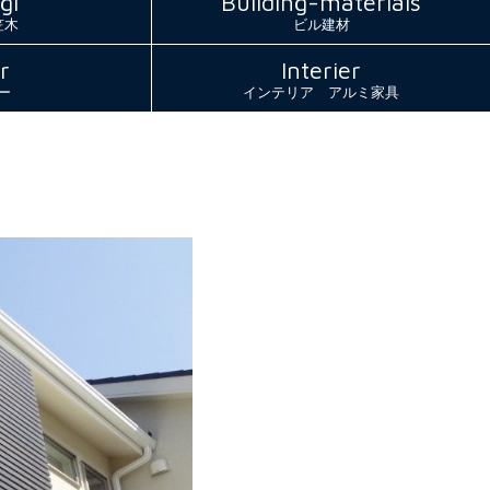
gi
Building-materials
笠木
ビル建材
r
Interier
ー
インテリア アルミ家具