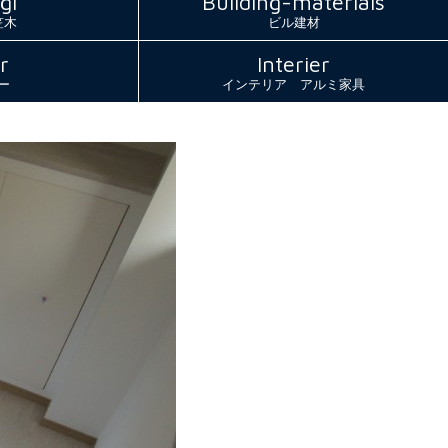
gi
Building-materials
笠木
ビル建材
r
Interier
ー
インテリア アルミ家具