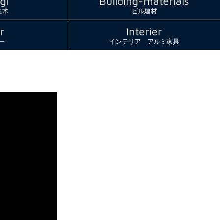
gi
Building-materials
笠木
ビル建材
r
Interier
ー
インテリア アルミ家具