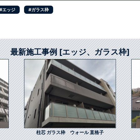
#エッジ
#ガラス枠
最新施工事例 [エッジ、ガラス枠]
柱芯 ガラス枠 ウォール 直格子