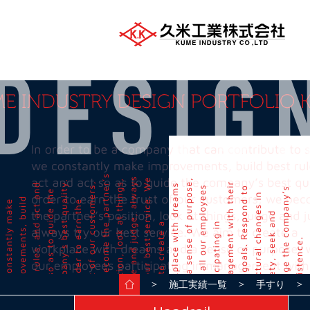
＞
＞
＞ W
施工実績一覧
手すり