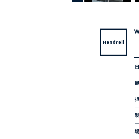
W
Handrail