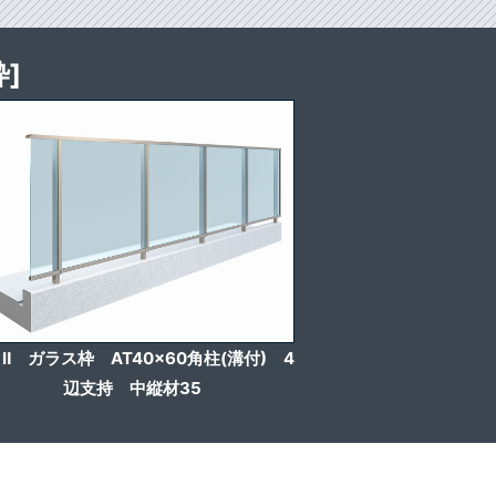
]
Ⅱ ガラス枠 AT40x60角柱(溝付) 4
辺支持 中縦材35