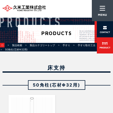
PRODUCTS
＞
＞
＞
＞
＞
製品検索
製品カテゴリートップ
手すり
手すり取付工法
床支持
＞ 50角柱(芯材Φ32用)
床支持
50角柱(芯材Φ32用)