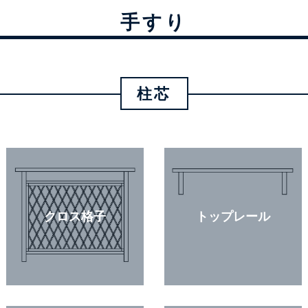
手すり
柱芯
クロス格子
トップレール