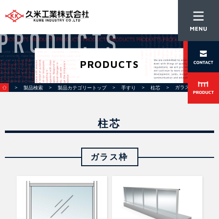
PRODUCTS
＞
＞
＞
＞
＞ ガラス枠
製品検索
製品カテゴリートップ
手すり
柱芯
柱芯
ガラス枠