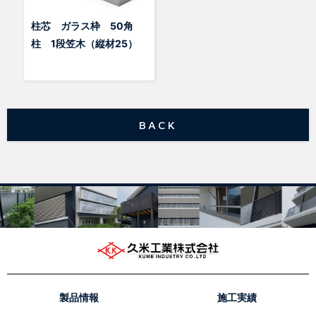
柱芯 ガラス枠 50角
柱 1段笠木（縦材25）
BACK
製品情報
施工実績