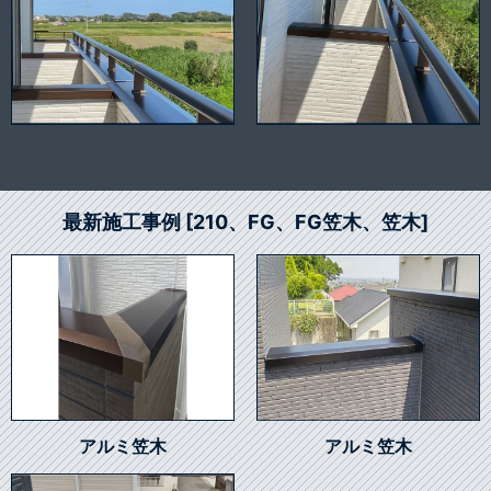
最新施工事例 [210、FG、FG笠木、笠木]
アルミ笠木
アルミ笠木