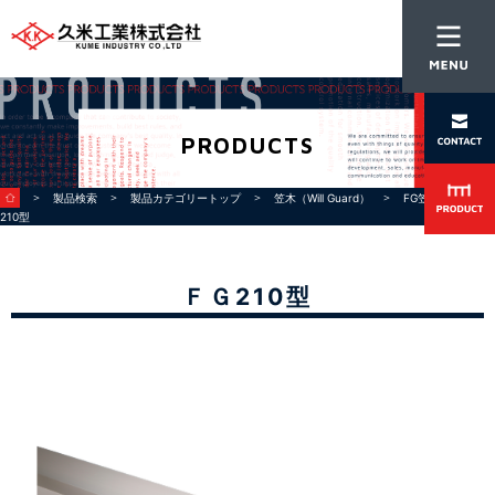
PRODUCTS
＞
＞
＞
＞
＞ ＦＧ
製品検索
製品カテゴリートップ
笠木（Will Guard）
FG笠木
210型
ＦＧ210型