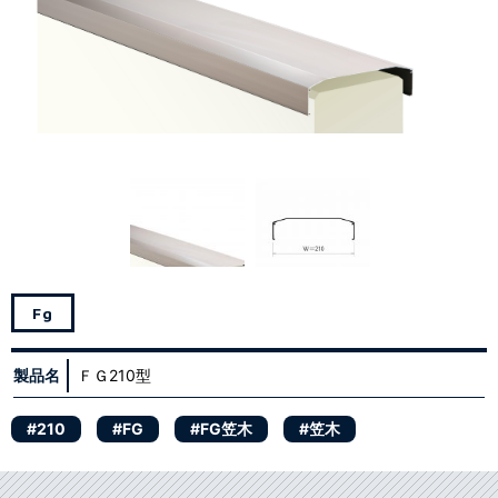
Fg
製品名
ＦＧ210型
#210
#FG
#FG笠木
#笠木