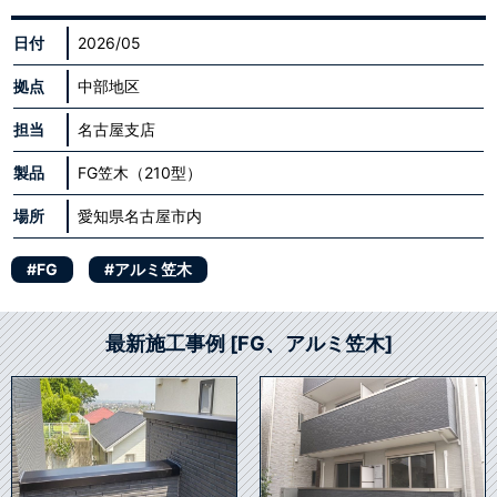
日付
2026/05
拠点
中部地区
担当
名古屋支店
製品
FG笠木（210型）
場所
愛知県名古屋市内
#FG
#アルミ笠木
最新施工事例 [FG、アルミ笠木]