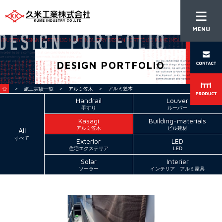
DESIGN PORTFOLIO
＞
＞
＞ アルミ笠木
施工実績一覧
アルミ笠木
Handrail
Louver
手すり
ルーバー
Kasagi
Building-materials
アルミ笠木
ビル建材
All
すべて
Exterior
LED
住宅エクステリア
LED
Solar
Interier
ソーラー
インテリア アルミ家具