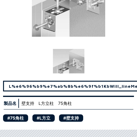
L%e6%96%b9%e7%ab%8b%e6%9f%b1
Kb
Will_line
M
製品名
壁支持 L方立柱 75角柱
#75角柱
#L方立
#壁支持