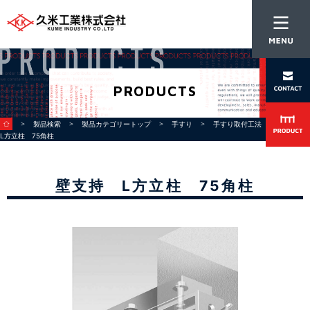
PRODUCTS
＞
＞
＞
＞
＞ 壁支持
製品検索
製品カテゴリートップ
手すり
手すり取付工法
L方立柱 75角柱
壁支持 L方立柱 75角柱