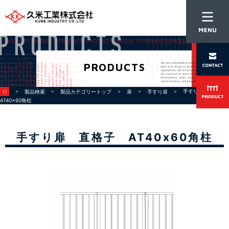
PRODUCTS
＞
＞
＞
＞
＞ 手すり扉 直格子
製品検索
製品カテゴリートップ
扉
手すり扉
AT40x60角柱
手すり扉 直格子 AT40x60角柱