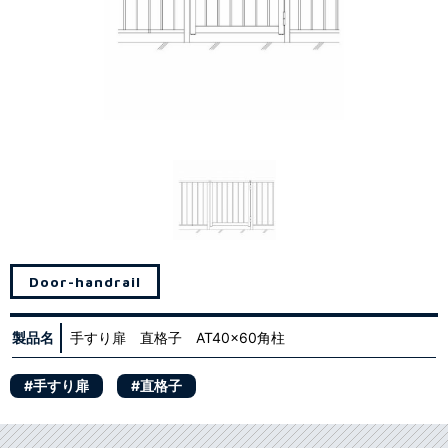
Door-handrail
製品名
手すり扉 直格子 AT40x60角柱
#手すり扉
#直格子